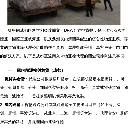
從中國成都向澳大利亞達爾文（DRW）運輸貨物，是一項涉及國內
陸運、國際空運或海運、以及澳洲境內清關與配送的綜合性物流服務。專
業的貨物運輸代理公司能夠整合資源、處理復雜手續，為客戶提供門到門
的解決方案。以下是成都至達爾文貨物運輸代理的關鍵環節與注意事項：
一、 國內段運輸與集貨（成都）
1.
提貨與倉儲
：代理公司根據客戶指示，在成都或指定地點提貨，并可
提供短期倉儲、分揀、加固包裝等服務。對于易碎、貴重或特殊貨物（如
電池、液體等），需提前聲明以便采取專業包裝。
2.
國內運輸
：貨物通過公路或鐵路運輸至主要出口口岸（如上海、深
圳、廣州、寧波等港口，或北京、上海、廣州等空港）。代理會安排最經
濟高效的路線，并處理國內運輸保險。