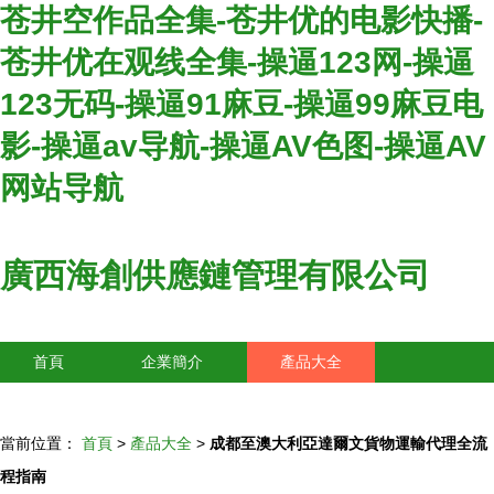
苍井空作品全集-苍井优的电影快播-
苍井优在观线全集-操逼123网-操逼
123无码-操逼91麻豆-操逼99麻豆电
影-操逼av导航-操逼AV色图-操逼AV
网站导航
廣西海創供應鏈管理有限公司
首頁
企業簡介
產品大全
聯系我們
企業信息
訪客留言
當前位置：
首頁
>
產品大全
>
成都至澳大利亞達爾文貨物運輸代理全流
程指南