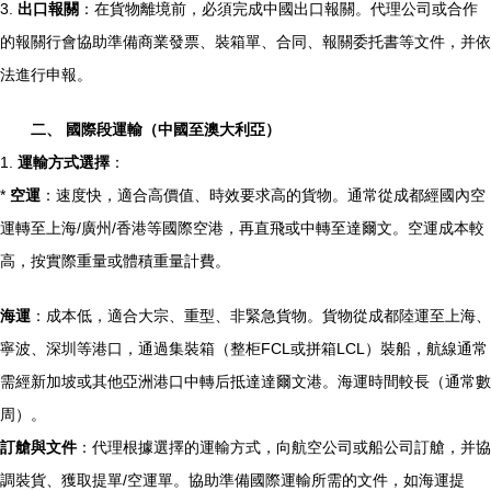
3.
出口報關
：在貨物離境前，必須完成中國出口報關。代理公司或合作
的報關行會協助準備商業發票、裝箱單、合同、報關委托書等文件，并依
法進行申報。
二、 國際段運輸（中國至澳大利亞）
1.
運輸方式選擇
：
*
空運
：速度快，適合高價值、時效要求高的貨物。通常從成都經國內空
運轉至上海/廣州/香港等國際空港，再直飛或中轉至達爾文。空運成本較
高，按實際重量或體積重量計費。
海運
：成本低，適合大宗、重型、非緊急貨物。貨物從成都陸運至上海、
寧波、深圳等港口，通過集裝箱（整柜FCL或拼箱LCL）裝船，航線通常
需經新加坡或其他亞洲港口中轉后抵達達爾文港。海運時間較長（通常數
周）。
訂艙與文件
：代理根據選擇的運輸方式，向航空公司或船公司訂艙，并協
調裝貨、獲取提單/空運單。協助準備國際運輸所需的文件，如海運提