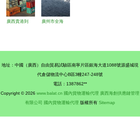
力量
廣西貴港到
廣州市全海
濱州海運裝
貨運代理
電機小柜運
（分公司）
費分析與國
國內貨物運
內貨運代理
輸代理服務
地址：中國（廣西）自由貿易試驗區南寧片區銀海大道1088號源盛城現
服務指南
詳解 多元
代倉儲物流中心B區3幢247-248號
化貨物類型
電話：1387862**
的專業承運
Copyright © 2026
www.balat.cn
國內貨物運輸代理
廣西海創供應鏈管理
有限公司
國內貨物運輸代理
版權所有
Sitemap