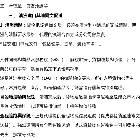
單、空運單、原產地證等。
三、 澳洲進口與達爾文配送
1.
澳洲清關
：貨物抵達達爾文后，必須在澳大利亞邊境前完成清關。澳
洲的清關要求嚴格，代理的澳洲合作方或分公司會負責：
* 提交進口申報文件（包括發票、提單、裝箱單等）。
支付關稅和商品及服務稅（GST）。關稅取決于貨物種類和價值，部分
商品可能享有中澳自貿協定下的優惠稅率。
滿足澳洲生物安全局（DAFF）的檢驗檢疫要求。所有入境貨物都需申
報，木質包裝、食品、動植物產品等可能需進行熏蒸或特殊處理。
目的地運輸與配送
：清關完成后，貨物通過當地卡車運輸至達爾文市內的
最終收貨地址。代理可提供卸貨、上樓等增值服務。
全程追蹤與保險
：正規代理提供全程物流信息追蹤（從成都提貨至達爾文
送貨）。強烈建議購買全程運輸保險，以規避貨物在運輸途中可能發生的
丟失、損壞等風險。