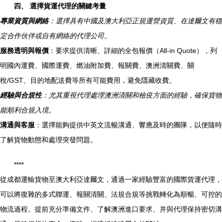
四、 選擇貨運代理的關鍵考量
專業資質與網絡
：選擇具有中國及澳大利亞正規運營資質、在達爾文有穩
定合作伙伴或自有網絡的代理公司。
服務透明與報價
：要求提供清晰、詳細的全包報價（All-in Quote），列
明國內運費、國際運費、燃油附加費、報關費、澳洲清關費、關
稅/GST、目的地配送費等所有可能費用，避免隱藏收費。
經驗與合規性
：尤其重視代理處理澳洲清關和檢疫方面的經驗，確保貨物
能順利合規入境。
溝通與客服
：選擇能夠提供中英文流暢溝通、響應及時的團隊，以便隨時
了解貨物動態和處理突發問題。
****
從成都運輸貨物至澳大利亞達爾文，通過一家經驗豐富的國際貨運代理，
可以將復雜的多式聯運、報關清關、法規合規等挑戰轉化為順暢、可控的
物流過程。提前充分準備文件、了解澳洲進口要求、并與代理保持密切溝