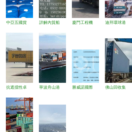
中亞五國貨
詳解內貿船
廈門工程機
迪拜環球港
運代理與國
舶代理與集
械設備運輸
務集團加大
內貨物運輸
裝箱物流運
服務的專業
對非洲市場
代理的全景
輸的核心價
路徑解析
投資，航運
解析
值
應對超高大
界矚目
型與超重運
輸挑戰
抗遮擋性卓
寧波舟山港
勝威諾國際
佛山回收集
越 杭州品
外貿進口代
貨運代理
裝箱大概多
鉑科技定位
理清關與運
(上海)天津
少錢 海運
產品在物流
輸一站式服
分公司 國
物流經銷商
集團實測中
務解析
內貨物運輸
報價
脫穎而出
代理的專業