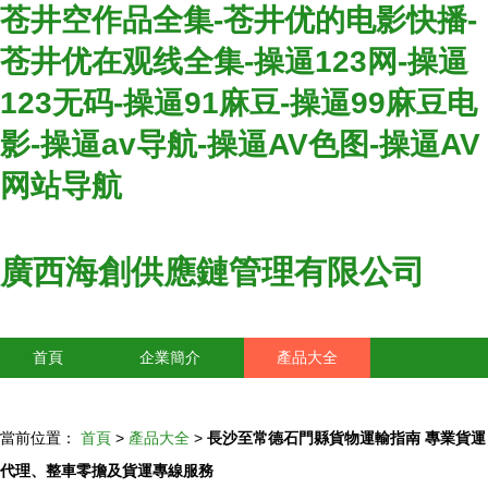
苍井空作品全集-苍井优的电影快播-
苍井优在观线全集-操逼123网-操逼
123无码-操逼91麻豆-操逼99麻豆电
影-操逼av导航-操逼AV色图-操逼AV
网站导航
廣西海創供應鏈管理有限公司
首頁
企業簡介
產品大全
聯系我們
企業信息
訪客留言
當前位置：
首頁
>
產品大全
>
長沙至常德石門縣貨物運輸指南 專業貨運
代理、整車零擔及貨運專線服務