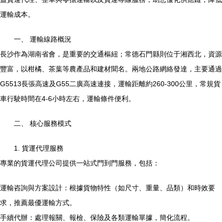
運輸成本。
一、 運輸線路概況
長沙作為湖南省會，是重要的交通樞紐；常德石門縣則位于湘西北，資源
豐富，以柑橘、茶葉等農產品和建材聞名。兩地公路網絡發達，主要通過
G5513長張高速及G55二廣高速連接，運輸距離約260-300公里，常規貨
車行駛時間在4-6小時左右，運輸條件便利。
二、 核心服務模式
1. 貨運代理服務
專業的貨運代理公司提供一站式門到門服務，包括：
運輸咨詢與方案設計：根據貨物特性（如尺寸、重量、品類）和時效要
求，推薦最優運輸方式。
手續代辦：處理報關、報檢、保險及各類運輸單據，簡化流程。