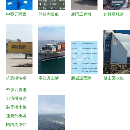
中亞五國貨
詳解內貿船
廈門工程機
迪拜環球港
運代理與國
舶代理與集
械設備運輸
務集團加大
內貨物運輸
裝箱物流運
服務的專業
對非洲市場
代理的全景
輸的核心價
路徑解析
投資，航運
解析
值
應對超高大
界矚目
型與超重運
輸挑戰
抗遮擋性卓
寧波舟山港
勝威諾國際
佛山回收集
越 杭州品
外貿進口代
貨運代理
裝箱大概多
鉑科技定位
理清關與運
(上海)天津
少錢 海運
產品在物流
輸一站式服
分公司 國
物流經銷商
集團實測中
務解析
內貨物運輸
報價
脫穎而出
代理的專業