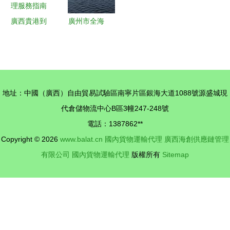
力量
廣西貴港到
廣州市全海
濱州海運裝
貨運代理
電機小柜運
（分公司）
費分析與國
國內貨物運
內貨運代理
輸代理服務
地址：中國（廣西）自由貿易試驗區南寧片區銀海大道1088號源盛城現
服務指南
詳解 多元
代倉儲物流中心B區3幢247-248號
化貨物類型
電話：1387862**
的專業承運
Copyright © 2026
www.balat.cn
國內貨物運輸代理
廣西海創供應鏈管理
有限公司
國內貨物運輸代理
版權所有
Sitemap