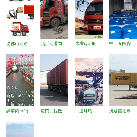
從佛山到遼
臨沂到港閘
專業(yè)服
中亞五國貨
陽 高效物
區(qū)物流
務(wù)引領
運代理與國
流企業(yè)
專線公司
(lǐng)運輸
內(nèi)貨物
如何打通南
國內(nèi)貨
未來——探
運輸代理的
北貨物運輸
物運輸代理
訪上海慧佳
全景解析
通道？
的專業(yè)
貨物運輸代
之選
理
詳解內(nèi)
廈門工程機
迪拜環
抗遮擋性卓
貿(mào)船
械設(shè)
(huán)球港
越 杭州品
舶代理與集
備運輸服務
務(wù)集團
鉑科技定位