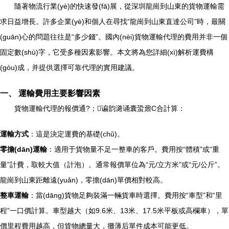
隨著物流行業(yè)的快速發(fā)展，從深圳龍崗到山東的貨物運輸需
求日益增長。許多企業(yè)和個人在尋找“龍崗到山東直達公司”時，最關
(guān)心的問題往往是“多少錢”。國內(nèi)貨物運輸代理的費用并非一個
固定數(shù)字，它受多種因素影響。本文將為您詳細(xì)解析運費構
(gòu)成，并提供選擇可靠代理的實用建議。
一、 運輸費用主要影響因素
貨物運輸代理的報價通?；谝韵潞诵囊蛩鼐C合計算：
運輸方式
：這是決定運費的基礎(chǔ)。
零擔(dān)運輸
：適用于貨物量不足一整車的客戶。費用按“體積”或“重
量”計費，取較大值（計泡）。通常報價單位為“元/立方米”或“元/公斤”。
龍崗到山東距離遠(yuǎn)，零擔(dān)單價相對較高。
整車運輸
：當(dāng)貨物足夠裝滿一輛貨車時選擇。費用按“車型”和“里
程”一口價計算。車型越大（如9.6米、13米、17.5米平板或高欄車），單
價里程費用越高，但貨物總量大，攤薄后單件成本可能更低。