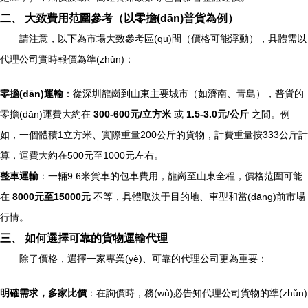
二、 大致費用范圍參考（以零擔(dān)普貨為例）
請注意，以下為市場大致參考區(qū)間（價格可能浮動），具體需以
代理公司實時報價為準(zhǔn)：
零擔(dān)運輸
：從深圳龍崗到山東主要城市（如濟南、青島），普貨的
零擔(dān)運費大約在
300-600元/立方米
或
1.5-3.0元/公斤
之間。例
如，一個體積1立方米、實際重量200公斤的貨物，計費重量按333公斤計
算，運費大約在500元至1000元左右。
整車運輸
：一輛9.6米貨車的包車費用，龍崗至山東全程，價格范圍可能
在
8000元至15000元
不等，具體取決于目的地、車型和當(dāng)前市場
行情。
三、 如何選擇可靠的貨物運輸代理
除了價格，選擇一家專業(yè)、可靠的代理公司更為重要：
明確需求，多家比價
：在詢價時，務(wù)必告知代理公司貨物的準(zhǔn)