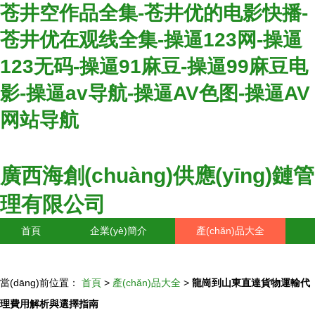
苍井空作品全集-苍井优的电影快播-
苍井优在观线全集-操逼123网-操逼
123无码-操逼91麻豆-操逼99麻豆电
影-操逼av导航-操逼AV色图-操逼AV
网站导航
廣西海創(chuàng)供應(yīng)鏈管
理有限公司
首頁
企業(yè)簡介
產(chǎn)品大全
聯(lián)系我們
企業(yè)信息
訪客留言
當(dāng)前位置：
首頁
>
產(chǎn)品大全
>
龍崗到山東直達貨物運輸代
理費用解析與選擇指南