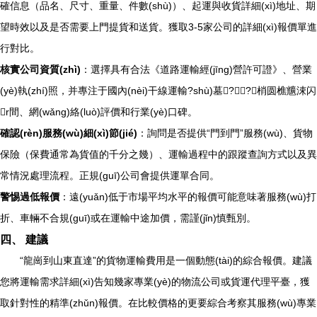
確信息（品名、尺寸、重量、件數(shù)）、起運與收貨詳細(xì)地址、期
望時效以及是否需要上門提貨和送貨。獲取3-5家公司的詳細(xì)報價單進
行對比。
核實公司資質(zhì)
：選擇具有合法《道路運輸經(jīng)營許可證》、營業
(yè)執(zhí)照，并專注于國內(nèi)干線運輸?shù)墓??？梢圆樵兤涑闪
r間、網(wǎng)絡(luò)評價和行業(yè)口碑。
確認(rèn)服務(wù)細(xì)節(jié)
：詢問是否提供“門到門”服務(wù)、貨物
保險（保費通常為貨值的千分之幾）、運輸過程中的跟蹤查詢方式以及異
常情況處理流程。正規(guī)公司會提供運單合同。
警惕過低報價
：遠(yuǎn)低于市場平均水平的報價可能意味著服務(wù)打
折、車輛不合規(guī)或在運輸中途加價，需謹(jǐn)慎甄別。
四、 建議
“龍崗到山東直達”的貨物運輸費用是一個動態(tài)的綜合報價。建議
您將運輸需求詳細(xì)告知幾家專業(yè)的物流公司或貨運代理平臺，獲
取針對性的精準(zhǔn)報價。在比較價格的更要綜合考察其服務(wù)專業