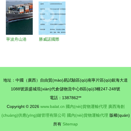
裝箱物流運
(wù)的專業
加大對非洲
產(chǎn)品
輸?shù)暮
(yè)路徑解
市場投資，
在物流集團
诵膬r值
析 應(yīng)
航運界矚目
實測中脫穎
對超高大型
而出
與超重運輸
寧波舟山港
勝威諾國際
挑戰(zhàn)
外貿(mào)
貨運代理
進口代理清
(上海)天津
關(guān)與
分公司 國
運輸一站式
內(nèi)貨物
地址：中國（廣西）自由貿(mào)易試驗區(qū)南寧片區(qū)銀海大道
服務(wù)解
運輸代理的
1088號源盛城現(xiàn)代倉儲物流中心B區(qū)3幢247-248號
析
專業(yè)力
電話：1387862**
量
Copyright © 2026
www.balat.cn
國內(nèi)貨物運輸代理
廣西海創
(chuàng)供應(yīng)鏈管理有限公司
國內(nèi)貨物運輸代理
版權(quán)
所有
Sitemap