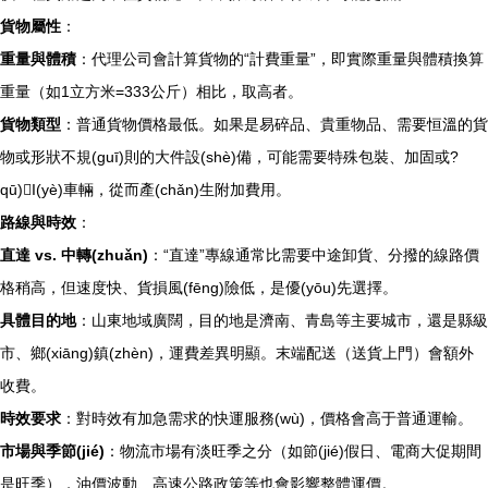
貨物屬性
：
重量與體積
：代理公司會計算貨物的“計費重量”，即實際重量與體積換算
重量（如1立方米=333公斤）相比，取高者。
貨物類型
：普通貨物價格最低。如果是易碎品、貴重物品、需要恒溫的貨
物或形狀不規(guī)則的大件設(shè)備，可能需要特殊包裝、加固或?
qū)I(yè)車輛，從而產(chǎn)生附加費用。
路線與時效
：
直達 vs. 中轉(zhuǎn)
：“直達”專線通常比需要中途卸貨、分撥的線路價
格稍高，但速度快、貨損風(fēng)險低，是優(yōu)先選擇。
具體目的地
：山東地域廣闊，目的地是濟南、青島等主要城市，還是縣級
市、鄉(xiāng)鎮(zhèn)，運費差異明顯。末端配送（送貨上門）會額外
收費。
時效要求
：對時效有加急需求的快運服務(wù)，價格會高于普通運輸。
市場與季節(jié)
：物流市場有淡旺季之分（如節(jié)假日、電商大促期間
是旺季），油價波動、高速公路政策等也會影響整體運價。