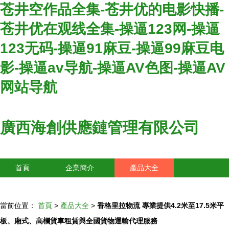
苍井空作品全集-苍井优的电影快播-
苍井优在观线全集-操逼123网-操逼
123无码-操逼91麻豆-操逼99麻豆电
影-操逼av导航-操逼AV色图-操逼AV
网站导航
廣西海創供應鏈管理有限公司
首頁
企業簡介
產品大全
聯系我們
企業信息
訪客留言
當前位置：
首頁
>
產品大全
>
香格里拉物流 專業提供4.2米至17.5米平
板、廂式、高欄貨車租賃與全國貨物運輸代理服務