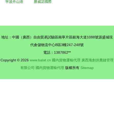
寧波舟山港
勝威諾國際
外貿進口代
貨運代理
理清關與運
(上海)天津
輸一站式服
分公司 國
務解析
內貨物運輸
地址：中國（廣西）自由貿易試驗區南寧片區銀海大道1088號源盛城現
代理的專業
代倉儲物流中心B區3幢247-248號
力量
電話：1387862**
Copyright © 2026
www.balat.cn
國內貨物運輸代理
廣西海創供應鏈管理
有限公司
國內貨物運輸代理
版權所有
Sitemap