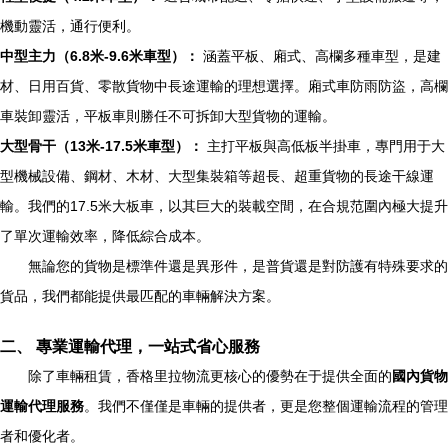
機動靈活，通行便利。
中型主力（6.8米-9.6米車型）：
涵蓋平板、廂式、高欄多種車型，是建
材、日用百貨、零散貨物中長途運輸的理想選擇。廂式車防雨防盜，高欄
車裝卸靈活，平板車則勝任不可拆卸大型貨物的運輸。
大型骨干（13米-17.5米車型）：
主打平板與高低板半掛車，專門用于大
型機械設備、鋼材、木材、大型集裝箱等超長、超重貨物的長途干線運
輸。我們的17.5米大板車，以其巨大的裝載空間，在合規范圍內極大提升
了單次運輸效率，降低綜合成本。
無論您的貨物是標準件還是異形件，是普貨還是對防護有特殊要求的
貨品，我們都能提供最匹配的車輛解決方案。
二、 專業運輸代理，一站式省心服務
除了車輛租賃，香格里拉物流更核心的優勢在于提供全面的
國內貨物
運輸代理服務
。我們不僅僅是車輛的提供者，更是您整個運輸流程的管理
者和優化者。