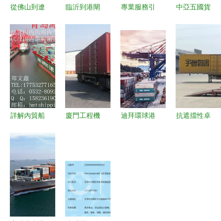
從佛山到遼
臨沂到港閘
專業服務引
中亞五國貨
陽 高效物
區物流專線
領運輸未來
運代理與國
流企業如何
公司 國內
——探訪上
內貨物運輸
打通南北貨
貨物運輸代
海慧佳貨物
代理的全景
物運輸通
理的專業之
運輸代理
解析
道？
選
詳解內貿船
廈門工程機
迪拜環球港
抗遮擋性卓
舶代理與集
械設備運輸
務集團加大
越 杭州品
裝箱物流運
服務的專業
對非洲市場
鉑科技定位
輸的核心價
路徑解析
投資，航運
產品在物流
值
應對超高大
界矚目
集團實測中
型與超重運
脫穎而出
輸挑戰