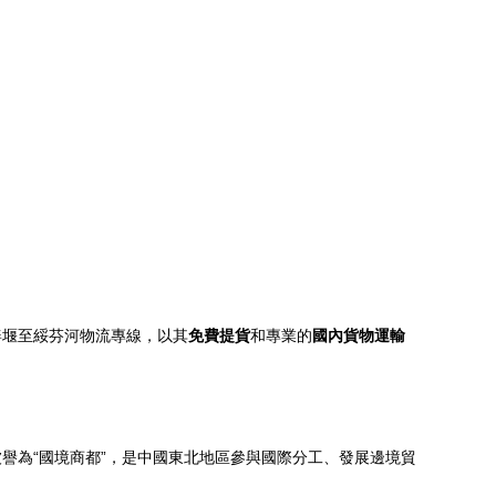
姜堰至綏芬河物流專線，以其
免費提貨
和專業的
國內貨物運輸
譽為“國境商都”，是中國東北地區參與國際分工、發展邊境貿