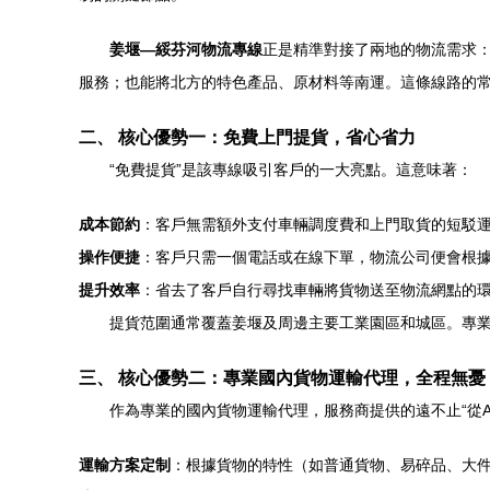
姜堰—綏芬河物流專線
正是精準對接了兩地的物流需求
服務；也能將北方的特色產品、原材料等南運。這條線路的
二、 核心優勢一：免費上門提貨，省心省力
“免費提貨”是該專線吸引客戶的一大亮點。這意味著：
成本節約
：客戶無需額外支付車輛調度費和上門取貨的短駁
操作便捷
：客戶只需一個電話或在線下單，物流公司便會根
提升效率
：省去了客戶自行尋找車輛將貨物送至物流網點的
提貨范圍通常覆蓋姜堰及周邊主要工業園區和城區。專
三、 核心優勢二：專業國內貨物運輸代理，全程無憂
作為專業的國內貨物運輸代理，服務商提供的遠不止“從A
運輸方案定制
：根據貨物的特性（如普通貨物、易碎品、大