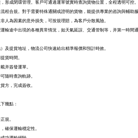
饋，形成閉環管理。客戶可通過運單號實時查詢貨物位置，全程透明可控
保流程合規。對于需要特殊通關或證明的貨物，能提供專業的咨詢與輔助
生非人為因素的意外損失，可按規理賠，為客戶分散風險。
理運輸途中出現的各種異常情況，如天氣延誤、交通管制等，并第一時間
地）及提貨地址，物流公司快速給出精準報價和預計時效。
門提貨時間。
裝載并簽發運單。
戶可隨時查詢軌跡。
收貨方，完成簽收。
以下幾點：
全正規。
力，確保運輸穩定性。
的成功運輸經驗。