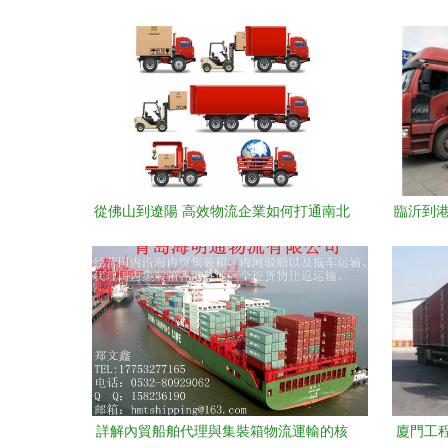
從佛山到遼陽 高效物流企業如何打通南北
臨沂到港
貨物運輸通道？
詳解內貿船舶代理與集裝箱物流運輸的核
廈門工