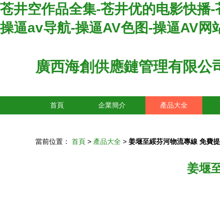
苍井空作品全集-苍井优的电影快播-苍井
操逼av导航-操逼AV色图-操逼AV网
廣西海創供應鏈管理有限公
首頁
企業簡介
產品大全
當前位置：
首頁
>
產品大全
>
姜堰至綏芬河物流專線 免費
姜堰