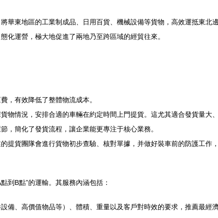
：將華東地區的工業制成品、日用百貨、機械設備等貨物，高效運抵東北
常態化運營，極大地促進了兩地乃至跨區域的經貿往來。
運費，有效降低了整體物流成本。
據貨物情況，安排合適的車輛在約定時間上門提貨。這尤其適合發貨量大
環節，簡化了發貨流程，讓企業能更專注于核心業務。
業的提貨團隊會進行貨物初步查驗、核對單據，并做好裝車前的防護工作
點到B點”的運輸。其服務內涵包括：
件設備、高價值物品等）、體積、重量以及客戶對時效的要求，推薦最經