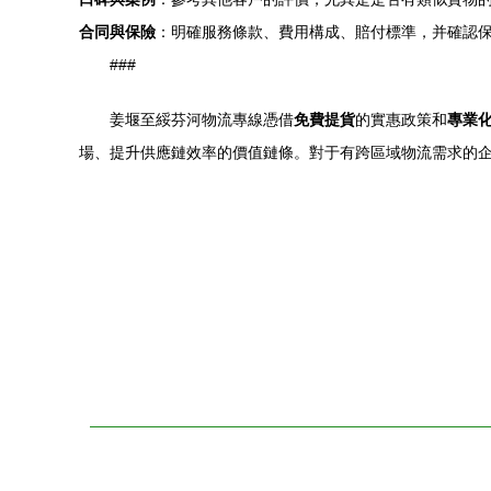
合同與保險
：明確服務條款、費用構成、賠付標準，并確認
###
姜堰至綏芬河物流專線憑借
免費提貨
的實惠政策和
專業
場、提升供應鏈效率的價值鏈條。對于有跨區域物流需求的