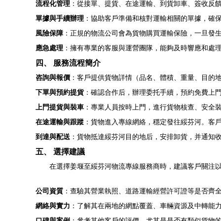
流程化管理
：從接單、提貨、在途運輸、到貨卸車、簽收反
單據與手續辦理
：協助客戶準備和核對運輸相關的單據，確
風險保障
：正規的物流公司會為貨物購買運輸保險，一旦發
應急處理
：擁有專業的客服與運營團隊，能夠及時響應和處
四、 服務流程簡介
咨詢與報價
：客戶提供貨物詳情（品名、體積、重量、目的
下單與預約提貨
：確認合作后，辦理委托手續，預約免費上
上門提貨與裝車
：專業人員按時上門，進行貨物核查、安全
在途運輸與跟蹤
：貨物進入專線網絡，穩定發往綏芬河。客
到達與配送
：貨物抵達綏芬河目的地后，安排卸貨，并通知
五、 選擇建議
在選擇姜堰至綏芬河物流專線服務商時，建議客戶關注
公司資質
：查驗其營業執照、道路運輸經營許可證等是否齊
網絡與實力
：了解其在兩地的網點覆蓋、車輛資源及中轉能
口碑與案例
：參考其他客戶的評價，尤其是是否有類似貨物