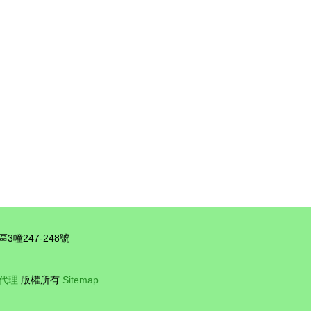
流集團實測中脫穎而出
幢247-248號
代理
版權所有
Sitemap