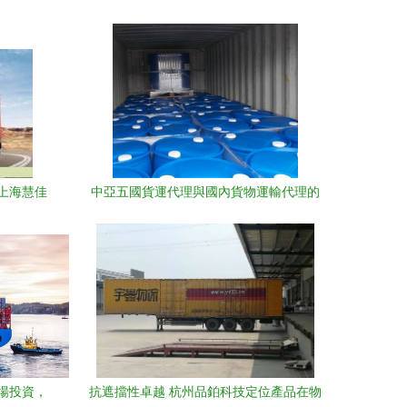
上海慧佳
中亞五國貨運代理與國內貨物運輸代理的
全景解析
場投資，
抗遮擋性卓越 杭州品鉑科技定位產品在物