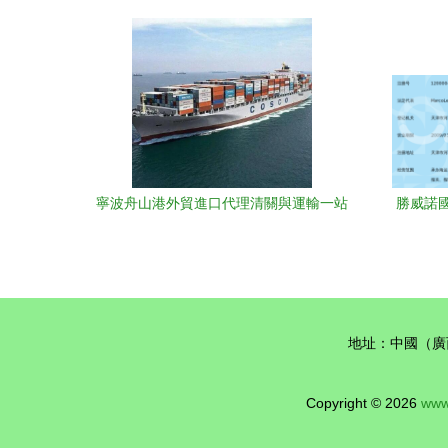
心價值
析
寧波舟山港外貿進口代理清關與運輸一站
勝威諾國
式服務解析
地址：中國（廣西
Copyright © 2026
www