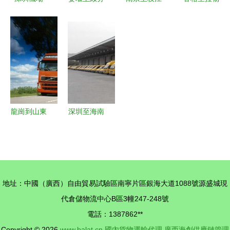
DHL/UPS
河物流專線
物流專線
流 專業提
進口清關與
免費提貨與
專業貨運公
供4.2米至
國內運輸代
專業代理服
司與國內貨
17.5米平
理 一站式
務全解析
物運輸代理
板、廂式、
高效物流解
服務詳解
高欄貨車租
決方案
賃與全國貨
物運輸代理
龍崗到山東
深圳至海南
服務
直達貨物運
臨高物流運
輸代理費用
輸時效與國
解析與選擇
內貨物運輸
指南
代理服務詳
地址：中國（廣西）自由貿易試驗區南寧片區銀海大道1088號源盛城現
解
代倉儲物流中心B區3幢247-248號
電話：1387862**
Copyright © 2026
www.balat.cn
國內貨物運輸代理
廣西海創供應鏈管理