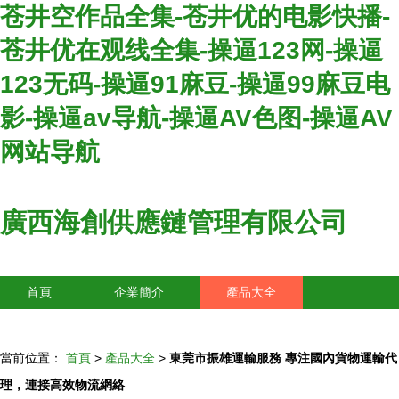
苍井空作品全集-苍井优的电影快播-
苍井优在观线全集-操逼123网-操逼
123无码-操逼91麻豆-操逼99麻豆电
影-操逼av导航-操逼AV色图-操逼AV
网站导航
廣西海創供應鏈管理有限公司
首頁
企業簡介
產品大全
聯系我們
企業信息
訪客留言
當前位置：
首頁
>
產品大全
>
東莞市振雄運輸服務 專注國內貨物運輸代
理，連接高效物流網絡