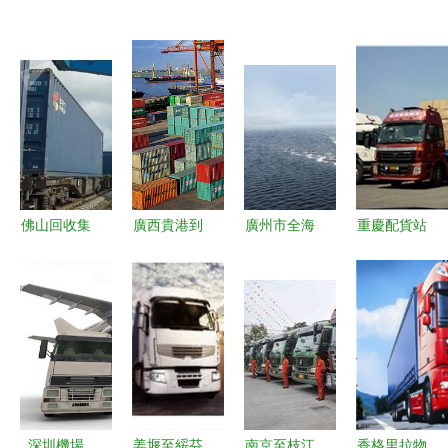
佛山回收集
廣西貴港到
廣州市全海
重慶配貨站
裝箱大概多
濱州海運裝
貨運代理
鏈接全國的
少錢 海運
電機小柜運
（分公司）
高效貨物運
物流經銷商
費分析與國
國內貨物運
輸代理網絡
報價
內貨運代理
輸代理服務
服務指南
詳解 多元
化貨物類型
的專業承運
深圳機場
姜堰至綏芬
南京至枝江
香格里拉物