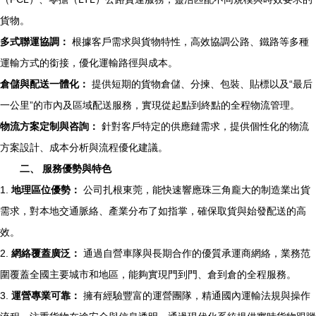
貨物。
多式聯運協調：
根據客戶需求與貨物特性，高效協調公路、鐵路等多種
運輸方式的銜接，優化運輸路徑與成本。
倉儲與配送一體化：
提供短期的貨物倉儲、分揀、包裝、貼標以及“最后
一公里”的市內及區域配送服務，實現從起點到終點的全程物流管理。
物流方案定制與咨詢：
針對客戶特定的供應鏈需求，提供個性化的物流
方案設計、成本分析與流程優化建議。
二、 服務優勢與特色
1.
地理區位優勢：
公司扎根東莞，能快速響應珠三角龐大的制造業出貨
需求，對本地交通脈絡、產業分布了如指掌，確保取貨與始發配送的高
效。
2.
網絡覆蓋廣泛：
通過自營車隊與長期合作的優質承運商網絡，業務范
圍覆蓋全國主要城市和地區，能夠實現門到門、倉到倉的全程服務。
3.
運營專業可靠：
擁有經驗豐富的運營團隊，精通國內運輸法規與操作