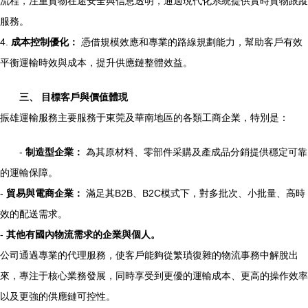
流程，注重貨物在途安全與信息透明，通過現代化系統提供實時貨物跟蹤
服務。
4.
成本控制優化：
憑借規模效應和專業的路線規劃能力，幫助客戶有效
平衡運輸時效與成本，提升供應鏈整體效益。
三、 目標客戶與價值體現
振雄運輸服務主要服務于東莞及華南地區的各類工商企業，特別是：
-
制造型企業：
為其原材料、零部件采購及產成品分銷提供穩定可靠
的運輸保障。
-
貿易與電商企業：
滿足其B2B、B2C模式下，對多批次、小批量、高時
效的配送需求。
-
其他有國內物流需求的企業與個人。
公司通過專業的代理服務，使客戶能夠從繁瑣復雜的物流事務中解脫出
來，專注于核心業務發展，同時享受到更優的運輸成本、更高的操作效率
以及更強的供應鏈可控性。