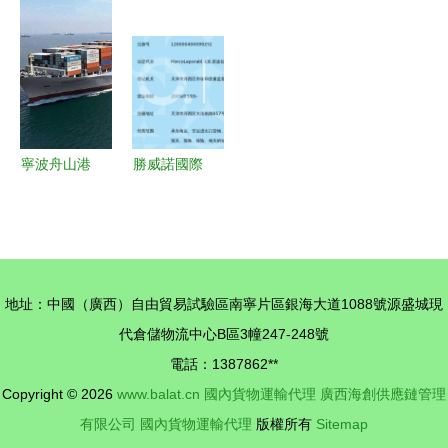
裝箱物流運
服務的專業
對非洲市場
鉑科技定位
輸的核心價
路徑解析
投資，航運
產品在物流
值
應對超高大
界矚目
集團實測中
型與超重運
脫穎而出
輸挑戰
寧波舟山港
勝威諾國際
外貿進口代
貨運代理
理清關與運
(上海)天津
輸一站式服
分公司 國
務解析
內貨物運輸
地址：中國（廣西）自由貿易試驗區南寧片區銀海大道1088號源盛城現
代理的專業
代倉儲物流中心B區3幢247-248號
力量
電話：1387862**
Copyright © 2026
www.balat.cn
國內貨物運輸代理
廣西海創供應鏈管理
有限公司
國內貨物運輸代理
版權所有
Sitemap