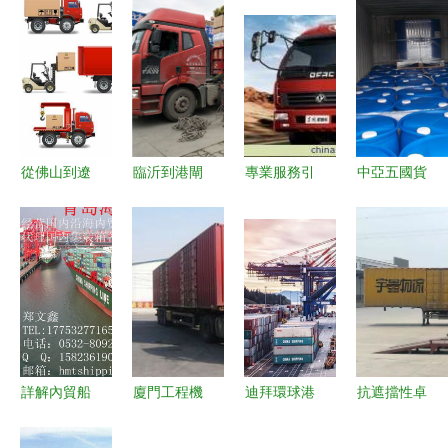
從佛山到遼
臨沂到港閘
專業服務引
中亞五國貨
陽 高效物
區物流專線
領運輸未來
運代理與國
流企業如何
公司 國內
——探訪上
內貨物運輸
打通南北貨
貨物運輸代
海慧佳貨物
代理的全景
物運輸通
理的專業之
運輸代理
解析
道？
選
詳解內貿船
廈門工程機
迪拜環球港
抗遮擋性卓
舶代理與集
械設備運輸
務集團加大
越 杭州品