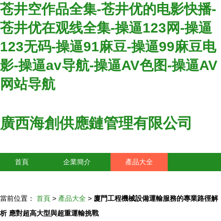
苍井空作品全集-苍井优的电影快播-
苍井优在观线全集-操逼123网-操逼
123无码-操逼91麻豆-操逼99麻豆电
影-操逼av导航-操逼AV色图-操逼AV
网站导航
廣西海創供應鏈管理有限公司
首頁
企業簡介
產品大全
聯系我們
企業信息
訪客留言
當前位置：
首頁
>
產品大全
>
廈門工程機械設備運輸服務的專業路徑解
析 應對超高大型與超重運輸挑戰